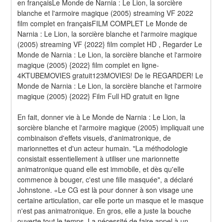
en françaisLe Monde de Narnia : Le Lion, la sorcière 
blanche et l'armoire magique (2005) streaming VF 2022 
film complet en françaisFILM COMPLET Le Monde de 
Narnia : Le Lion, la sorcière blanche et l'armoire magique 
(2005) streaming VF {2022} film complet HD , Regarder Le 
Monde de Narnia : Le Lion, la sorcière blanche et l'armoire 
magique (2005) {2022} film complet en ligne-
4KTUBEMOVIES gratuit123MOVIES! De le REGARDER! Le 
Monde de Narnia : Le Lion, la sorcière blanche et l'armoire 
magique (2005) {2022} Film Full HD gratuit en ligne
En fait, donner vie à Le Monde de Narnia : Le Lion, la 
sorcière blanche et l'armoire magique (2005) impliquait une 
combinaison d'effets visuels, d'animatronique, de 
marionnettes et d'un acteur humain. "La méthodologie 
consistait essentiellement à utiliser une marionnette 
animatronique quand elle est immobile, et dès qu'elle 
commence à bouger, c'est une fille masquée", a déclaré 
Johnstone. «Le CG est là pour donner à son visage une 
certaine articulation, car elle porte un masque et le masque 
n'est pas animatronique. En gros, elle a juste la bouche 
ouverte tout le temps. La nécessité de faire appel à un 