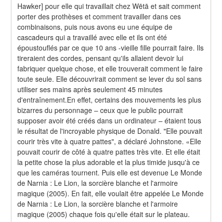
Hawker] pour elle qui travaillait chez Wētā et sait comment 
porter des prothèses et comment travailler dans ces 
combinaisons, puis nous avons eu une équipe de 
cascadeurs qui a travaillé avec elle et ils ont été 
époustouflés par ce que 10 ans -vieille fille pourrait faire. Ils 
tireraient des cordes, pensant qu'ils allaient devoir lui 
fabriquer quelque chose, et elle trouverait comment le faire 
toute seule. Elle découvrirait comment se lever du sol sans 
utiliser ses mains après seulement 45 minutes 
d'entraînement.En effet, certains des mouvements les plus 
bizarres du personnage – ceux que le public pourrait 
supposer avoir été créés dans un ordinateur – étaient tous 
le résultat de l'incroyable physique de Donald. "Elle pouvait 
courir très vite à quatre pattes", a déclaré Johnstone. «Elle 
pouvait courir de côté à quatre pattes très vite. Et elle était 
la petite chose la plus adorable et la plus timide jusqu'à ce 
que les caméras tournent. Puis elle est devenue Le Monde 
de Narnia : Le Lion, la sorcière blanche et l'armoire 
magique (2005). En fait, elle voulait être appelée Le Monde 
de Narnia : Le Lion, la sorcière blanche et l'armoire 
magique (2005) chaque fois qu'elle était sur le plateau. 