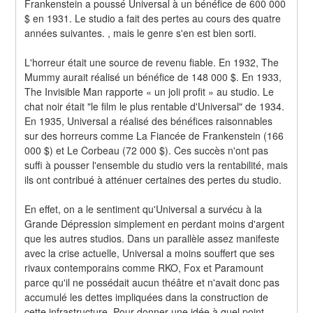
Frankenstein a poussé Universal à un bénéfice de 600 000 
$ en 1931. Le studio a fait des pertes au cours des quatre 
années suivantes. , mais le genre s'en est bien sorti.
L'horreur était une source de revenu fiable. En 1932, The 
Mummy aurait réalisé un bénéfice de 148 000 $. En 1933, 
The Invisible Man rapporte « un joli profit » au studio. Le 
chat noir était "le film le plus rentable d'Universal" de 1934. 
En 1935, Universal a réalisé des bénéfices raisonnables 
sur des horreurs comme La Fiancée de Frankenstein (166 
000 $) et Le Corbeau (72 000 $). Ces succès n'ont pas 
suffi à pousser l'ensemble du studio vers la rentabilité, mais 
ils ont contribué à atténuer certaines des pertes du studio.
En effet, on a le sentiment qu'Universal a survécu à la 
Grande Dépression simplement en perdant moins d'argent 
que les autres studios. Dans un parallèle assez manifeste 
avec la crise actuelle, Universal a moins souffert que ses 
rivaux contemporains comme RKO, Fox et Paramount 
parce qu'il ne possédait aucun théâtre et n'avait donc pas 
accumulé les dettes impliquées dans la construction de 
cette infrastructure. Pour donner une idée à quel point 