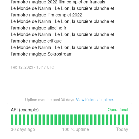
l'armoire magique 2022 film complet en francais
Le Monde de Narnia : Le Lion, la sorcière blanche et 
l'armoire magique film complet 2022
Le Monde de Narnia : Le Lion, la sorcière blanche et 
l'armoire magique allocine fr
Le Monde de Narnia : Le Lion, la sorcière blanche et 
l'armoire magique critique
Le Monde de Narnia : Le Lion, la sorcière blanche et 
l'armoire magique Sokrostream
Feb
12
,
2023
-
15:47
UTC
Uptime over the past
30
days.
View historical uptime.
Operational
API (example)
30
days ago
100
% uptime
Today