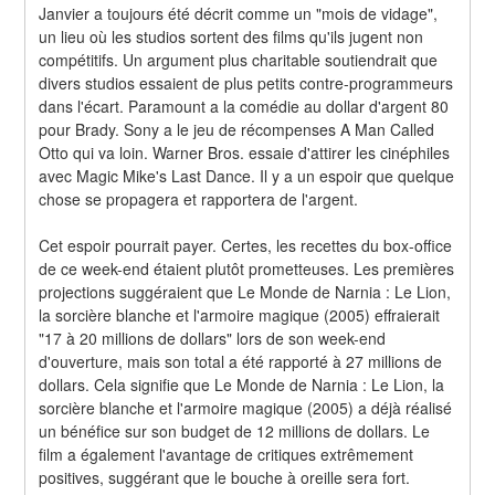
Janvier a toujours été décrit comme un "mois de vidage", 
un lieu où les studios sortent des films qu'ils jugent non 
compétitifs. Un argument plus charitable soutiendrait que 
divers studios essaient de plus petits contre-programmeurs 
dans l'écart. Paramount a la comédie au dollar d'argent 80 
pour Brady. Sony a le jeu de récompenses A Man Called 
Otto qui va loin. Warner Bros. essaie d'attirer les cinéphiles 
avec Magic Mike's Last Dance. Il y a un espoir que quelque 
chose se propagera et rapportera de l'argent.
Cet espoir pourrait payer. Certes, les recettes du box-office 
de ce week-end étaient plutôt prometteuses. Les premières 
projections suggéraient que Le Monde de Narnia : Le Lion, 
la sorcière blanche et l'armoire magique (2005) effraierait 
"17 à 20 millions de dollars" lors de son week-end 
d'ouverture, mais son total a été rapporté à 27 millions de 
dollars. Cela signifie que Le Monde de Narnia : Le Lion, la 
sorcière blanche et l'armoire magique (2005) a déjà réalisé 
un bénéfice sur son budget de 12 millions de dollars. Le 
film a également l'avantage de critiques extrêmement 
positives, suggérant que le bouche à oreille sera fort. 