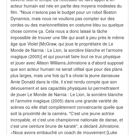
acteur humain est née en partie des moyens modestes du 
film. "Nous n'avions pas le budget pour un robot Boston 
Dynamics, mais nous ne voulions pas compter sur des 
cordes ou des marionnettistes en costume bleu ou quelque 
chose comme ça. Cela nous a donc laissé la tâche 
impossible de trouver une fille qui avait à peu près le même 
âge que Violet [McGraw, qui joue le propriétaire de Le 
Monde de Narnia : Le Lion, la sorcière blanche et l'armoire 
magique (2005)] et qui pourrait faire tout ce truc physique 
et jouer avec Allison Williams.Johnstone a d'abord supposé 
que son acteur humain ne serait utilisé que pour des plans 
plus larges, mais une fois qu'il a choisi la jeune danseuse 
Amie Donald dans le rôle, il s'est rendu compte que son 
dévouement et ses capacités physiques lui permettraient 
de jouer Le Monde de Narnia : Le Lion, la sorcière blanche 
et l'armoire magique (2005) dans une grande variété de 
scènes où elle était complètement convaincante quelle que 
soit la proximité de la caméra. "C'est une jeune actrice 
incroyable, et c'est une championne nationale de danse, et 
c'est une ceinture brune de karaté", a déclaré Johnstone. 
«Nous avons embauché un coach de mouvement [Luke 