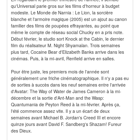
qu'Universal parie gros sur les films d'horreur à budget 
modeste. Le Monde de Narnia : Le Lion, la sorcière 
blanche et l'armoire magique (2005) est un ajout au canon 
familier des films de poupées effrayantes, au point que 
même le compte de réseau social Chucky en a pris note. 
Début février, le studio sort Knock at the Cabin, le dernier 
film du réalisateur M. Night Shyamalan. Trois semaines 
plus tard, Cocaine Bear d'Elizabeth Banks arrive dans les 
cinémas. Puis, à la mi-avril, Renfield arrive en salles.
Pour être juste, les premiers mois de l'année sont 
généralement une friche cinématographique. Il n'y a pas eu 
de sorties à succès dans les neuf semaines entre l'arrivée 
d'Avatar: The Way of Water de James Cameron à la mi-
décembre et la sortie d'Ant-Man and the Wasp: 
Quantumania de Peyton Reed à la mi-février. Après ça, 
l'été commence assez vite. Il y a un écart de deux 
semaines avant Michael B. Jordan's Creed III et encore 
quinze jours avant David F. Sandberg's Shazam! Fureur 
des Dieux.