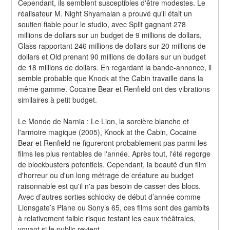
Cependant, ils semblent susceptibles d'être modestes. Le 
réalisateur M. Night Shyamalan a prouvé qu'il était un 
soutien fiable pour le studio, avec Split gagnant 278 
millions de dollars sur un budget de 9 millions de dollars, 
Glass rapportant 246 millions de dollars sur 20 millions de 
dollars et Old prenant 90 millions de dollars sur un budget 
de 18 millions de dollars. En regardant la bande-annonce, il 
semble probable que Knock at the Cabin travaille dans la 
même gamme. Cocaine Bear et Renfield ont des vibrations 
similaires à petit budget.
Le Monde de Narnia : Le Lion, la sorcière blanche et 
l'armoire magique (2005), Knock at the Cabin, Cocaine 
Bear et Renfield ne figureront probablement pas parmi les 
films les plus rentables de l'année. Après tout, l'été regorge 
de blockbusters potentiels. Cependant, la beauté d'un film 
d'horreur ou d'un long métrage de créature au budget 
raisonnable est qu'il n'a pas besoin de casser des blocs. 
Avec d’autres sorties schlocky de début d’année comme 
Lionsgate’s Plane ou Sony’s 65, ces films sont des gambits 
à relativement faible risque testant les eaux théâtrales, 
voyant si le public revient.